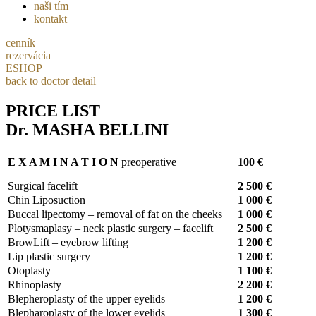
naši tím
kontakt
cenník
rezervácia
ESHOP
back to doctor detail
PRICE LIST
Dr. MASHA BELLINI
E X A M I N A T I O N
preoperative
100 €
Surgical facelift
2 500 €
Chin Liposuction
1 000 €
Buccal lipectomy – removal of fat on the cheeks
1 000 €
Plotysmaplasy – neck plastic surgery – facelift
2 500 €
BrowLift – eyebrow lifting
1 200 €
Lip plastic surgery
1 200 €
Otoplasty
1 100 €
Rhinoplasty
2 200 €
Blepheroplasty of the upper eyelids
1 200 €
Blepharoplasty of the lower eyelids
1 300 €