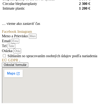
Circular blepharoplasty
2 300 €
Intimate plastic
1 200 €
… vieme ako zastaviť čas
Facebook
Instagram
Meno a Prievisko
Email
Tel
Otázka
Súhlasím so spracovaním osobných údajov podľa nariadenia
EÚ GDPR
.
Odoslať formulár