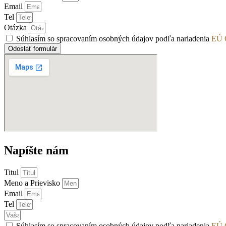
Email
Tel
Otázka
Súhlasím so spracovaním osobných údajov podľa nariadenia
EÚ
Odoslať formulár
Napíšte nám
Titul
Meno a Prievisko
Email
Tel
Súhlasím so spracovaním osobných údajov podľa nariadenia
EÚ