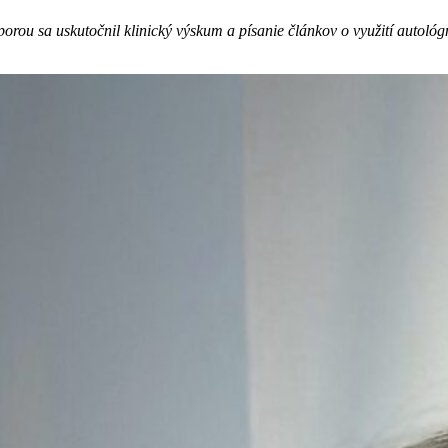
 sa uskutočnil klinický výskum a písanie článkov o využití autológnej