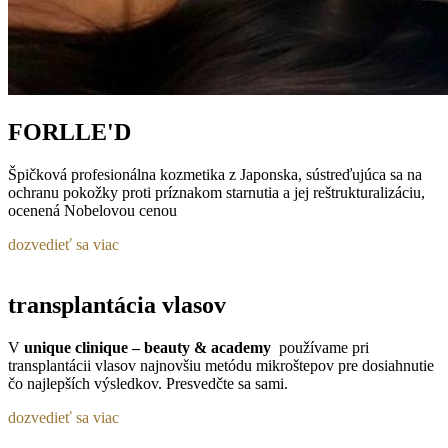
FORLLE'D
Špičková profesionálna kozmetika z Japonska, sústreďujúca sa na
ochranu pokožky proti príznakom starnutia a jej reštrukturalizáciu,
ocenená Nobelovou cenou
dozvedieť sa viac
transplantácia vlasov
V
unique clinique – beauty & academy
používame pri
transplantácii vlasov najnovšiu metódu mikroštepov pre dosiahnutie
čo najlepších výsledkov. Presvedčte sa sami.
dozvedieť sa viac