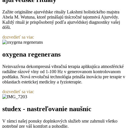
Zažite originálne ajurvédske rituály Lakshmi holistického majstra
Abela M. Wutuna, ktoré prinášajú tisícročné tajomstvá Ajurvédy.
Každý rituál je prispôsobený podľa ajurvédskej diagnostiky vašej
dóši.
dozvedieť sa viac
oxygena regenerans
Neinvazívna dekompresná vibračná terapia aplikujúca
atmosférické
radiálne rázové vlny od 1-100 Hz v generovanom kontrolovanom
podtlaku. Nová revolučná technológia prináša inováciu pre terapie v
oblastiach estetickej medicíny a fyzioterapie.
dozvedieť sa viac
studex - nastreľovanie naušníc
V rámci našej ponuky doplnkových služieb sme zahrnuli všetko
potrebné pre váš komfort a pohodlie.