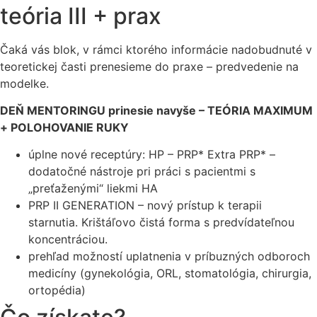
teória III + prax
Čaká vás blok, v rámci ktorého informácie nadobudnuté v
teoretickej časti prenesieme do praxe – predvedenie na
modelke.
DEŇ MENTORINGU prinesie navyše – TEÓRIA MAXIMUM
+ POLOHOVANIE RUKY
úplne nové receptúry: HP – PRP* Extra PRP* –
dodatočné nástroje pri práci s pacientmi s
„preťaženými“ liekmi HA
PRP II GENERATION – nový prístup k terapii
starnutia. Krištáľovo čistá forma s predvídateľnou
koncentráciou.
prehľad možností uplatnenia v príbuzných odboroch
medicíny (gynekológia, ORL, stomatológia, chirurgia,
ortopédia)