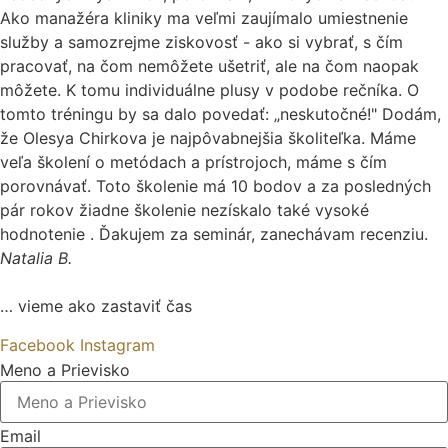
Ako manažéra kliniky ma veľmi zaujímalo umiestnenie
služby a samozrejme ziskovosť - ako si vybrať, s čím
pracovať, na čom nemôžete ušetriť, ale na čom naopak
môžete. K tomu individuálne plusy v podobe rečníka. O
tomto tréningu by sa dalo povedať: „neskutočné!" Dodám,
že Olesya Chirkova je najpôvabnejšia školiteľka. Máme
veľa školení o metódach a prístrojoch, máme s čím
porovnávať. Toto školenie má 10 bodov a za posledných
pár rokov žiadne školenie nezískalo také vysoké
hodnotenie . Ďakujem za seminár, zanechávam recenziu.
Natalia B.
… vieme ako zastaviť čas
Facebook
Instagram
Meno a Prievisko
Email