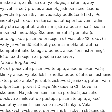
medzerám, zahĺbi sa do fyziológie, anatómie, aby
vysvetlila celý proces a účinok, jednoznačne, žiadne
povrchné poznatky, len vedecky podložené fakty. Po
niekoľkých rokoch vašej samostatnej práce vám radím,
aby ste sa opäť obrátili na majstra a pozreli sa širšie na
možnosti metodiky. Školenie mi zatiaľ pomáha (s
antologickou plazmou pracujem už viac ako 12 rokov) a
vždy je veľmi dôležité, aby som sa mohla obrátiť na
kompetentného kolegu o pomoc alebo “brainstorming”.
Ešte raz ďakujem za poučné rozhovory.
Tatiana Bogdanová
Ak už používate plazmovú terapiu, alebo ju lekári vašej
kliniky alebo vy ako lekár zriedka odporúčate, umiestnenie
„kto, prečo a ako“ je slabé, ziskovosť je nízka, potom vám
odporúčam pozvať Olesyu Alekseevnu Chirkovú na
školenie . Na jednom seminári sa prednášajúci stihol
doslova zamilovať do postupu plazmaterapie, aj keď
samotný seminár nemožno nazvať ľahkým. Veľa
vedeckých výskumov, porovnaní, klinických skúseností.