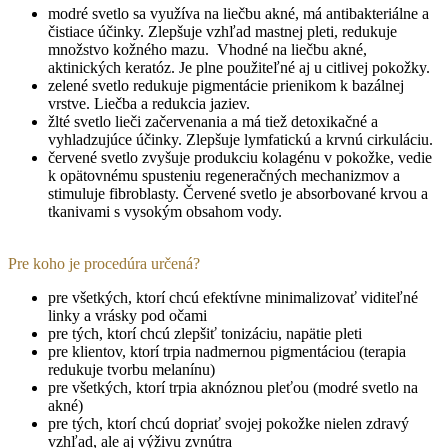
modré svetlo sa využíva na liečbu akné, má antibakteriálne a
čistiace účinky. Zlepšuje vzhľad mastnej pleti, redukuje
množstvo kožného mazu. Vhodné na liečbu akné,
aktinických keratóz. Je plne použiteľné aj u citlivej pokožky.
zelené svetlo redukuje pigmentácie prienikom k bazálnej
vrstve. Liečba a redukcia jaziev.
žlté svetlo lieči začervenania a má tiež detoxikačné a
vyhladzujúce účinky. Zlepšuje lymfatickú a krvnú cirkuláciu.
červené svetlo zvyšuje produkciu kolagénu v pokožke, vedie
k opätovnému spusteniu regeneračných mechanizmov a
stimuluje fibroblasty. Červené svetlo je absorbované krvou a
tkanivami s vysokým obsahom vody.
Pre koho je procedúra určená?
pre všetkých, ktorí chcú efektívne minimalizovať viditeľné
linky a vrásky pod očami
pre tých, ktorí chcú zlepšiť tonizáciu, napätie pleti
pre klientov, ktorí trpia nadmernou pigmentáciou (terapia
redukuje tvorbu melanínu)
pre všetkých, ktorí trpia aknóznou pleťou (modré svetlo na
akné)
pre tých, ktorí chcú dopriať svojej pokožke nielen zdravý
vzhľad, ale aj výživu zvnútra