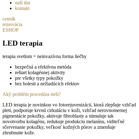
naši tím
kontakt
cenník
rezervácia
ESHOP
LED terapia
terapia svetlom = neinvazívna forma liečby
bezpečná a efektívna metóda
reštart kolagénnej aktivity
pre všetky typy pokožky
bez bolesti a nežiadúcich efektov
Aký problém procedúra rieši?
LED terapia je novinkou vo fotorejuvenizácii, ktorá zlepšuje vzhľad
pleti, podporuje krvnú cirkuláciu v koži, vzhľad nerovnomernej
pigmentácie pokožky, aktivuje fibroblasty a stimuluje tak
novotvorbu kolagénu, redukuje produkciu melanínu, viditeľné
sčervenanie pokožky, veľkosť kožných pórov a zmenšuje
zhrubnutie kože.