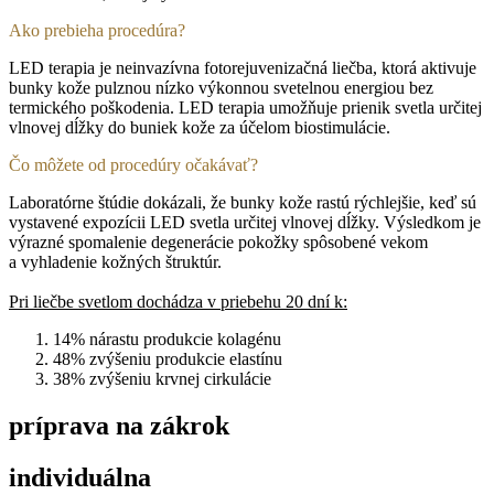
Ako prebieha procedúra?
LED terapia je neinvazívna fotorejuvenizačná liečba, ktorá aktivuje
bunky kože pulznou nízko výkonnou svetelnou energiou bez
termického poškodenia. LED terapia umožňuje prienik svetla určitej
vlnovej dĺžky do buniek kože za účelom biostimulácie.
Čo môžete od procedúry očakávať?
Laboratórne štúdie dokázali, že bunky kože rastú rýchlejšie, keď sú
vystavené expozícii LED svetla určitej vlnovej dĺžky. Výsledkom je
výrazné spomalenie degenerácie pokožky spôsobené vekom
a vyhladenie kožných štruktúr.
Pri liečbe svetlom dochádza v priebehu 20 dní k:
14% nárastu produkcie kolagénu
48% zvýšeniu produkcie elastínu
38% zvýšeniu krvnej cirkulácie
príprava na zákrok
individuálna