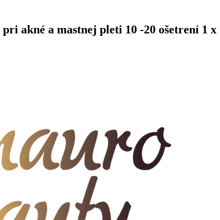
u pri akné a mastnej pleti 10 -20 ošetrení 1 