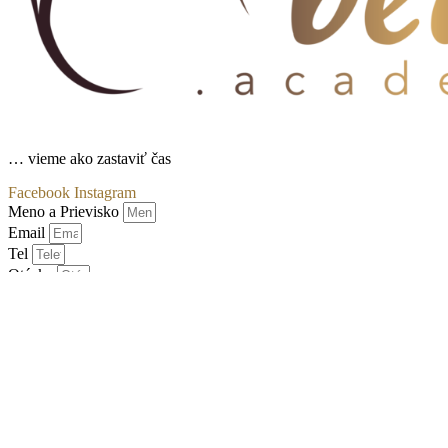
… vieme ako zastaviť čas
Facebook
Instagram
Meno a Prievisko
Email
Tel
Otázka
Súhlasím so spracovaním osobných údajov podľa nariadenia
EÚ
Odoslať formulár