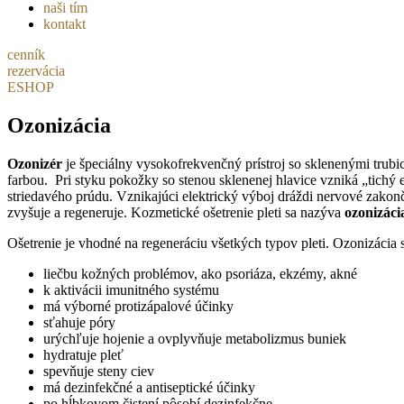
naši tím
kontakt
cenník
rezervácia
ESHOP
Ozonizácia
Ozonizér
je špeciálny vysokofrekvenčný prístroj so sklenenými trubi
farbou. Pri styku pokožky so stenou sklenenej hlavice vzniká „tichý 
striedavého prúdu. Vznikajúci elektrický výboj dráždi nervové zakonč
zvyšuje a regeneruje. Kozmetické ošetrenie pleti sa nazýva
ozonizácia
Ošetrenie je vhodné na regeneráciu všetkých typov pleti. Ozonizácia 
liečbu kožných problémov, ako psoriáza, ekzémy, akné
k aktivácii imunitného systému
má výborné protizápalové účinky
sťahuje póry
urýchľuje hojenie a ovplyvňuje metabolizmus buniek
hydratuje pleť
spevňuje steny ciev
má dezinfekčné a antiseptické účinky
po hĺbkovom čistení pôsobí dezinfekčne