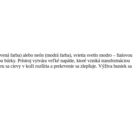
ená farba) alebo neón (modrá farba), svietia svetlo modro – fialovou
 búrky. Prístroj vytvára veľké napätie, ktoré vzniká transformáciou
 sa cievy v koži rozšíria a prekrvenie sa zlepšuje. Výživa buniek sa