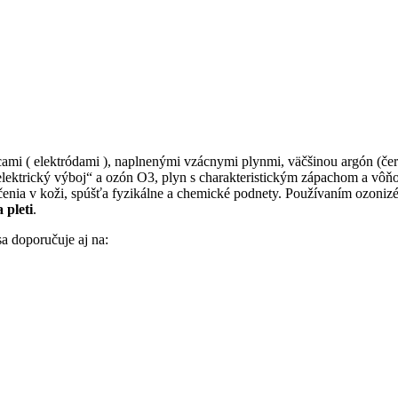
cami ( elektródami ), naplnenými vzácnymi plynmi, väčšinou argón (červ
elektrický výboj“ a ozón O3, plyn s charakteristickým zápachom a vôňou
enia v koži, spúšťa fyzikálne a chemické podnety. Používaním ozonizéru
 pleti
.
sa doporučuje aj na: