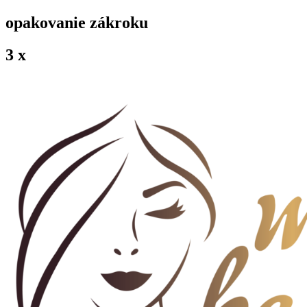
opakovanie zákroku
3 x