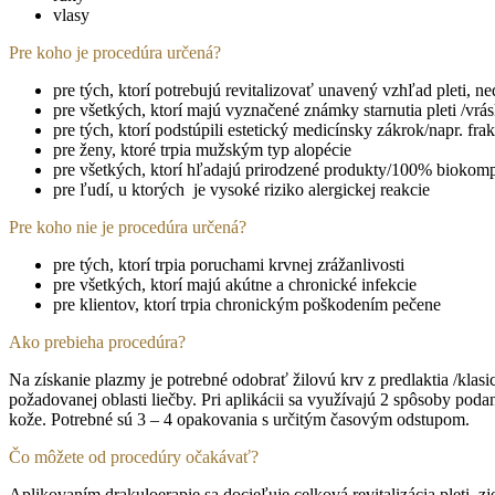
vlasy
Pre koho je procedúra určená?
pre tých, ktorí potrebujú revitalizovať unavený vzhľad pleti, ned
pre všetkých, ktorí majú vyznačené známky starnutia pleti /vrás
pre tých, ktorí podstúpili estetický medicínsky zákrok/napr. fra
pre ženy, ktoré trpia mužským typ alopécie
pre všetkých, ktorí hľadajú prirodzené produkty/100% biokompa
pre ľudí, u ktorých je vysoké riziko alergickej reakcie
Pre koho nie je procedúra určená?
pre tých, ktorí trpia poruchami krvnej zrážanlivosti
pre všetkých, ktorí majú akútne a chronické infekcie
pre klientov, ktorí trpia chronickým poškodením pečene
Ako prebieha procedúra?
Na získanie plazmy je potrebné odobrať žilovú krv z predlaktia /klasi
požadovanej oblasti liečby. Pri aplikácii sa využívajú 2 spôsoby p
kože. Potrebné sú 3 – 4 opakovania s určitým časovým odstupom.
Čo môžete od procedúry očakávať?
Aplikovaním drakuloerapie sa docieľuje celková revitalizácia pleti, 