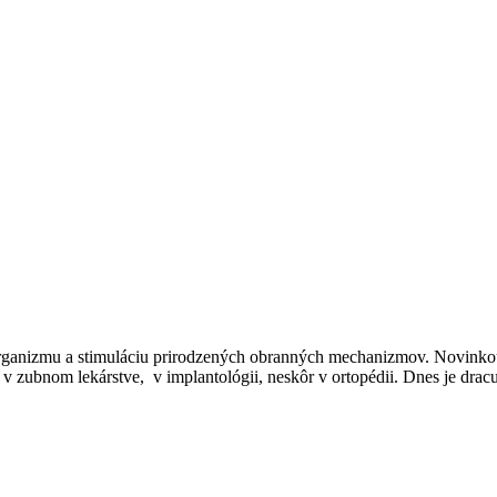
organizmu a stimuláciu prirodzených obranných mechanizmov. Novinkou 
v zubnom lekárstve, v implantológii, neskôr v ortopédii. Dnes je drac