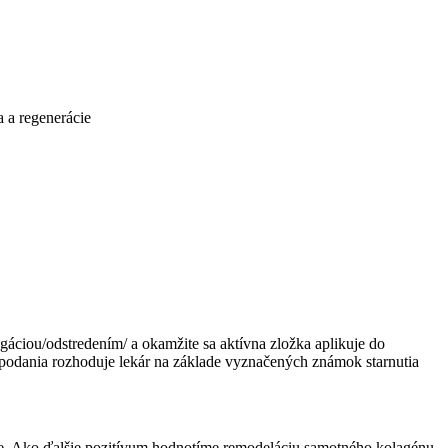
a a regenerácie
fugáciou/odstredením/ a okamžite sa aktívna zložka aplikuje do
 podania rozhoduje lekár na základe vyznačených známok starnutia
 kože. Ako ďalšie pozitívum hodnotíme remodeláciu samotného kolagénu,