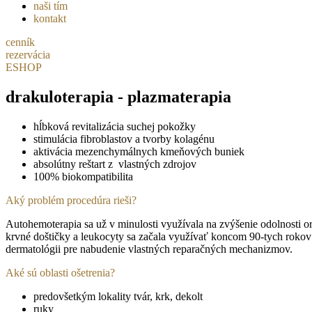
naši tím
kontakt
cenník
rezervácia
ESHOP
drakuloterapia - plazmaterapia
hĺbková revitalizácia suchej pokožky
stimulácia fibroblastov a tvorby kolagénu
aktivácia mezenchymálnych kmeňových buniek
absolútny reštart z vlastných zdrojov
100% biokompatibilita
Aký problém procedúra rieši?
Autohemoterapia sa už v minulosti využívala na zvýšenie odolnosti 
krvné doštičky a leukocyty sa začala využívať koncom 90-tych rokov 
dermatológii pre nabudenie vlastných reparačných mechanizmov.
Aké sú oblasti ošetrenia?
predovšetkým lokality tvár, krk, dekolt
ruky