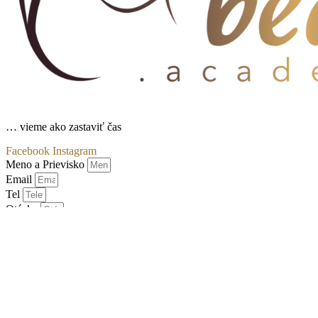
… vieme ako zastaviť čas
Facebook
Instagram
Meno a Prievisko
Email
Tel
Otázka
Súhlasím so spracovaním osobných údajov podľa nariadenia
EÚ
Odoslať formulár