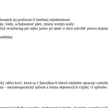
ostatok jej pružnosti či farebnej nejednotnosti
ky, foldy, ochabnutosť pleti, zmeny textúry kože/
kčný resurfacing pre nález jaziev po akné/ a chcú urýchliť proces hojeni
tibilita/
cký odber krvi/, ktorá sa v špeciálnych kitoch následne spracuje centri
odania – mezoterapeutický spôsob a forma objemových výplní. O spôsobe
zjemnenie kožného povrchu, zjednotenie koloritu, elasticity a textúry