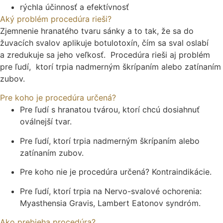
rýchla účinnosť a efektívnosť
Aký problém procedúra rieši?
Zjemnenie hranatého tvaru sánky a to tak, že sa do
žuvacích svalov aplikuje botulotoxín, čím sa sval oslabí
a zredukuje sa jeho veľkosť. Procedúra rieši aj problém
pre ľudí, ktorí trpia nadmerným škrípaním alebo zatínaním
zubov.
Pre koho je procedúra určená?
Pre ľudí s hranatou tvárou, ktorí chcú dosiahnuť
oválnejší tvar.
Pre ľudí, ktorí trpia nadmerným škrípaním alebo
zatínaním zubov.
Pre koho nie je procedúra určená? Kontraindikácie.
Pre ľudí, ktorí trpia na Nervo-svalové ochorenia:
Myasthensia Gravis, Lambert Eatonov syndróm.
Ako prebieha procedúra?