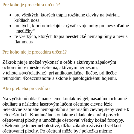
Pre koho je procedúra určená?
pre všetkých, ktorých trápia rozšírené cievky na tvári/na
krídlach nosa
pre tých, ktorí odmietajú skrývať svoje nohy pre nevzhľadné
„metličky“
re všetkých, ktorých trápia neestetické hemangiómy a nevus
flammeus
Pre koho nie je procedúra určená?
Zákrok nie je možné vykonať u osôb s aktívnym zápalovým
ochorením v mieste ošetrenia, aktívnym herpesom,
v tehotenstve(relatívne), pri antikoagulačnej liečbe, pri liečbe
retinoidmi /Roaccutanom/ a sklone k patologickému hojeniu.
Ako prebieha procedúra?
Na vyčistenú oblasť nanesieme kontaktný gél, nasadíme ochranné
okuliare a následne laserovým lúčom ošetríme cievne lézie.
Selektívne zahriatie hemoglobínu s prehriatím cievnej steny vedie k
ich deštrukcii. Kontinuálne kontaktné chladenie chráni povrch
ošetrovanej plochy a umožňuje ošetrovať všetky kožné fototypy.
Ošetrenie je temer nebolestivé, dĺžka zákroku závisí od veľkosti
ošetrovanej plochy. Po ošetrení môže byť pokožka mierne