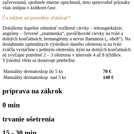
začervenaná, ojedinele mierne opuchnutá, tieto sprievodné príznaky
však ustúpia v krátkom čase.
Čo môžete od procedúry očakávať?
Dokážeme úspešne odstrániť rozšírené cievky – teleangiektázie,
angiómy – červené „znamienka“, pavúčikovité cievky na tvári a
dolných končatinách, hemangiómy a nevus flammeus („ oheň“). Na
dosiahnutie optimálnych výsledkov daného ošetrenia si na tvári
zväčša vystačíme s jediným ošetrením, kým na dolných končatinách
sú zvyčajne potrebné 2 – 3 ošetrenia v intervale 4 až 8 týždňov.
Výsledný efekt sa dostavuje priebežne.
Manuálny dermatoskop do 5 ks
70 €
Manuálny dermatoskop nad 5 ks
140 €
príprava na zákrok
0 min
trvanie ošetrenia
15 - 30 min