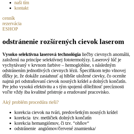
naši tím
kontakt
cenník
rezervácia
ESHOP
odstránenie rozšírených cievok laserom
Vysoko selektívna laserová technológia
liečby cievnych anomálii,
založenú na princípe selektívnej fototermolýzy. Laserový lúč je
vychytávaný v krvnom farbive – hemoglobíne, s následným
odstránením jednotlivých cievnych lézii. Špecifikom tejto vlnovej
dĺžky je, že dokáže zasiahnuť aj hlbšie uložené cievky, čo oceníte
najmä pri odstraňovaní cievok nosných krídel a dolných končatín.
Pre jeho vysokú efektivitu a s tým spojenú dôležitosť precíznosti
voľte vždy iba kvalitné prístroje a erudované pracovisko.
Aký problém procedúra rieši?
korekcia cievok na tvári, predovšetkým nosných krídel
korekcia tzv. metličiek dolných končatín
korekcia hemangiómov, či tzv. “ohňov“
odstránenie angiómov/červené znamienka/