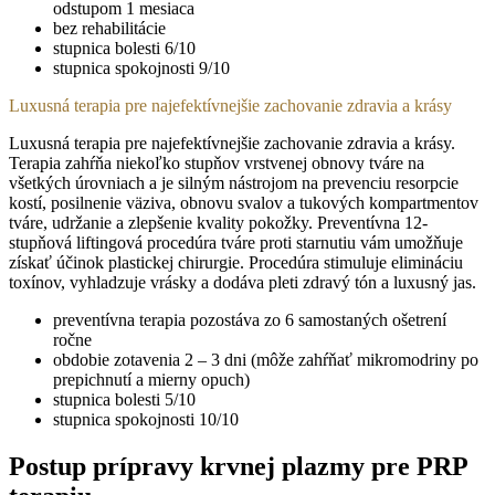
odstupom 1 mesiaca
bez rehabilitácie
stupnica bolesti 6/10
stupnica spokojnosti 9/10
Luxusná terapia pre najefektívnejšie zachovanie zdravia a krásy
Luxusná terapia pre najefektívnejšie zachovanie zdravia a krásy.
Terapia zahŕňa niekoľko stupňov vrstvenej obnovy tváre na
všetkých úrovniach a je silným nástrojom na prevenciu resorpcie
kostí, posilnenie väziva, obnovu svalov a tukových kompartmentov
tváre, udržanie a zlepšenie kvality pokožky. Preventívna 12-
stupňová liftingová procedúra tváre proti starnutiu vám umožňuje
získať účinok plastickej chirurgie. Procedúra stimuluje elimináciu
toxínov, vyhladzuje vrásky a dodáva pleti zdravý tón a luxusný jas.
preventívna terapia pozostáva zo 6 samostaných ošetrení
ročne
obdobie zotavenia 2 – 3 dni (môže zahŕňať mikromodriny po
prepichnutí a mierny opuch)
stupnica bolesti 5/10
stupnica spokojnosti 10/10
Postup prípravy krvnej plazmy pre PRP