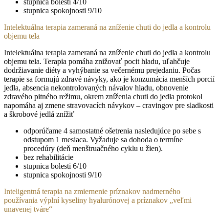
stupnica bolesti 4/10
stupnica spokojnosti 9/10
Intelektuálna terapia zameraná na zníženie chuti do jedla a kontrolu
objemu tela
Intelektuálna terapia zameraná na zníženie chuti do jedla a kontrolu
objemu tela. Terapia pomáha znižovať pocit hladu, uľahčuje
dodržiavanie diéty a vyhýbanie sa večernému prejedaniu. Počas
terapie sa formujú zdravé návyky, ako je konzumácia menších porcií
jedla, absencia nekontrolovaných návalov hladu, obnovenie
zdravého pitného režimu, okrem zníženia chuti do jedla protokol
napomáha aj zmene stravovacích návykov – cravingov pre sladkosti
a škrobové jedlá znížiť
odporúčame 4 samostatné ošetrenia nasledujúce po sebe s
odstupom 1 mesiaca. Vyžaduje sa dohoda o termíne
procedúry (deň menštruačného cyklu u žien).
bez rehabilitácie
stupnica bolesti 6/10
stupnica spokojnosti 9/10
Inteligentná terapia na zmiernenie príznakov nadmerného
používania výplní kyseliny hyalurónovej a príznakov „veľmi
unavenej tváre“