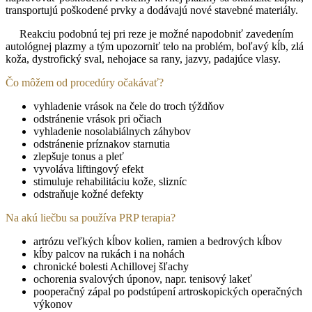
transportujú poškodené prvky a dodávajú nové stavebné materiály.
Reakciu podobnú tej pri reze je možné napodobniť zavedením
autológnej plazmy a tým upozorniť telo na problém, boľavý kĺb, zlá
koža, dystrofický sval, nehojace sa rany, jazvy, padajúce vlasy.
Čo môžem od procedúry očakávať?
vyhladenie vrások na čele do troch týždňov
odstránenie vrások pri očiach
vyhladenie nosolabiálnych záhybov
odstránenie príznakov starnutia
zlepšuje tonus a pleť
vyvoláva liftingový efekt
stimuluje rehabilitáciu kože, slizníc
odstraňuje kožné defekty
Na akú liečbu sa používa PRP terapia?
artrózu veľkých kĺbov kolien, ramien a bedrových kĺbov
kĺby palcov na rukách i na nohách
chronické bolesti Achillovej šľachy
ochorenia svalových úponov, napr. tenisový lakeť
pooperačný zápal po podstúpení artroskopických operačných
výkonov