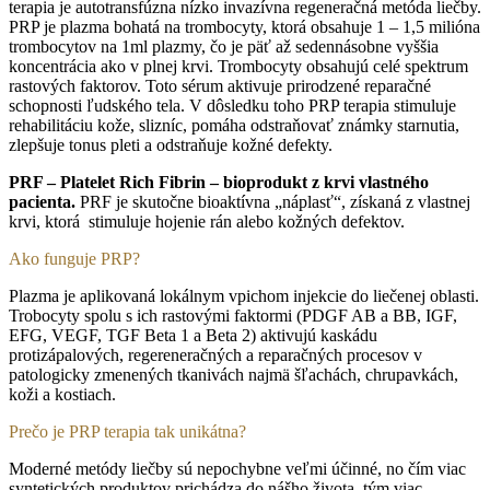
terapia je autotransfúzna nízko invazívna regeneračná metóda liečby.
PRP je plazma bohatá na trombocyty, ktorá obsahuje 1 – 1,5 milióna
trombocytov na 1ml plazmy, čo je päť až sedennásobne vyššia
koncentrácia ako v plnej krvi. Trombocyty obsahujú celé spektrum
rastových faktorov. Toto sérum aktivuje prirodzené reparačné
schopnosti ľudského tela. V dôsledku toho PRP terapia stimuluje
rehabilitáciu kože, slizníc, pomáha odstraňovať známky starnutia,
zlepšuje tonus pleti a odstraňuje kožné defekty.
PRF – Platelet Rich Fibrin –
bioprodukt z krvi vlastného
pacienta.
PRF je skutočne bioaktívna „náplasť“, získaná z vlastnej
krvi, ktorá stimuluje hojenie rán alebo kožných defektov.
Ako funguje PRP?
Plazma je aplikovaná lokálnym vpichom injekcie do liečenej oblasti.
Trobocyty spolu s ich rastovými faktormi (PDGF AB a BB, IGF,
EFG, VEGF, TGF Beta 1 a Beta 2) aktivujú kaskádu
protizápalových, regereneračných a reparačných procesov v
patologicky zmenených tkanivách najmä šľachách, chrupavkách,
koži a kostiach.
Prečo je PRP terapia tak unikátna?
Moderné metódy liečby sú nepochybne veľmi účinné, no čím viac
syntetických produktov prichádza do nášho života, tým viac