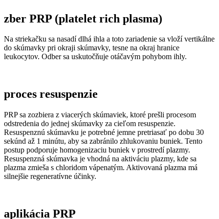
zber PRP (platelet rich plasma)
Na striekačku sa nasadí dlhá ihla a toto zariadenie sa vloží vertikálne
do skúmavky pri okraji skúmavky, tesne na okraj hranice
leukocytov. Odber sa uskutočňuje otáčavým pohybom ihly.
proces resuspenzie
PRP sa zozbiera z viacerých skúmaviek, ktoré prešli procesom
odstredenia do jednej skúmavky za cieľom resuspenzie.
Resuspenznú skúmavku je potrebné jemne pretriasať po dobu 30
sekúnd až 1 minútu, aby sa zabránilo zhlukovaniu buniek. Tento
postup podporuje homogenizaciu buniek v prostredí plazmy.
Resuspenzná skúmavka je vhodná na aktiváciu plazmy, kde sa
plazma zmieša s chloridom vápenatým. Aktivovaná plazma má
silnejšie regeneratívne účinky.
aplikácia PRP