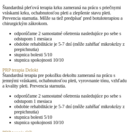
Štandardná pleťová terapia krku zameraná na prácu s priečnymi
vráskami krku, ochabnutosťou pleti a zlepšenie stavu pleti.
Prevencia starnutia. Môže sa tiež predpísať pred botuloterapiou a
chirurgickým zákrokom.
odporúčame 2 samostatné ošetrenia nasledujúce po sebe s
odstupom 1 mesiaca
obdobie rehabilitácie je 5-7 dní (môže zahŕňať mikrokrízy z
prepichnutia)
stupnica bolesti 5/10
stupnica spokojnosti 10/10
PRP terapia Delokt
Štandardná terapia pre pokožku dekoltu zameraná na prácu s
jemnými vráskami, ochabnutosťou pleti, vyrovnanie tónu, vzhľadu
a kvality pleti. Prevencia starnutia.
odporúčame 2 samostatné ošetrenia nasledujúce po sebe s
odstupom 1 mesiaca
obdobie rehabilitácie je 5-7 dní (môže zahŕňať mikrokrízy z
prepichnutia)
stupnica bolesti 5/10
stupnica spokojnosti 10/10