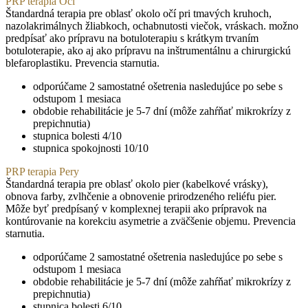
PRP terapia Oči
Štandardná terapia pre oblasť okolo očí pri tmavých kruhoch,
nazolakrimálnych žliabkoch, ochabnutosti viečok, vráskach. možno
predpísať ako prípravu na botuloterapiu s krátkym trvaním
botuloterapie, ako aj ako prípravu na inštrumentálnu a chirurgickú
blefaroplastiku. Prevencia starnutia.
odporúčame 2 samostatné ošetrenia nasledujúce po sebe s
odstupom 1 mesiaca
obdobie rehabilitácie je 5-7 dní (môže zahŕňať mikrokrízy z
prepichnutia)
stupnica bolesti 4/10
stupnica spokojnosti 10/10
PRP terapia Pery
Štandardná terapia pre oblasť okolo pier (kabelkové vrásky),
obnova farby, zvlhčenie a obnovenie prirodzeného reliéfu pier.
Môže byť predpísaný v komplexnej terapii ako prípravok na
kontúrovanie na korekciu asymetrie a zväčšenie objemu. Prevencia
starnutia.
odporúčame 2 samostatné ošetrenia nasledujúce po sebe s
odstupom 1 mesiaca
obdobie rehabilitácie je 5-7 dní (môže zahŕňať mikrokrízy z
prepichnutia)
stupnica bolesti 6/10