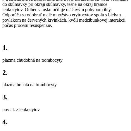
do skúmavky pri okraji skúmavky, tesne na okraj hranice
leukocytov. Odber sa uskutočňuje otáčavým pohybom ihly.
Odporúča sa odobrať malé množstvo erytrocytov spolu s bielym
povlakom na červených krvinkách, kvôli medzibunkovej interakcii
počas procesu resuspenzie.
1.
plazma chudobná na trombocyty
2.
plazma bohatá na trombocyty
3.
povlak z leukocytov
4.