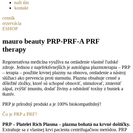
naši tím
kontakt
cenník
rezervácia
ESHOP
mauro beauty PRP-PRF-A PRF
therapy
Regeneratívna medicína využíva na omladenie vlastné ľudské
zdroje. Jednou z najefektívnejších je autológna plazmoterapia – PRP
– terapia – použitie krvnej plazmy na obnovu, omladenie a nástroj
slúžiaci ako prevencia proti starnutiu. Plazma obsahuje cenné a
dôležité zložky, ktoré sú schopné obnoviť, stimulovať, zmierniť
zápal, zvýšiť imunitu, dodať živiny a odstrániť toxíny z buniek a
tkanív.
PRP je prírodný produkt a je 100% biokompatibilný!
Čo je PRP a PRF?
PRP – Platelet Rich Plasma – plazma bohatá na krvné doštičky.
Extrahuje sa z vlastnej krvi pacienta centrifugačnou metódou.
PRP