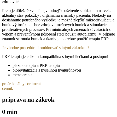
zdrojov tela.
Preto je dôležité zvoliť najvhodnejšie ošetrenie s ohľadom na vek,
aktuálny stav pokožky , organizmu a nároky pacienta. Niekedy na
dosiahnutie potrebného výsledku je možné zlepšiť mikrocirkuláciu a
bunkový trofizmus bez zdrojov kmeňových buniek a stimulácie
proliferatívnych procesov. Pri minimálnych zmenách súvisiacich s
vekom a preventívnom pôsobení stačí použiť autoplazmu. V prípade
známok starnutia buniek a tkanív je potrebné použiť terapiu PRP.
Je vhodné procedúru kombinovať s inými zákrokmi?
PRF terapia je celkom kompatibilná s inými liečbami a postupmi
plazmoterapiu a PRP-terapiu
biorevitalizácia s kyselinou hyalurónovou
mezoterapia
profesionálny sortiment
cenník
príprava na zákrok
0 min