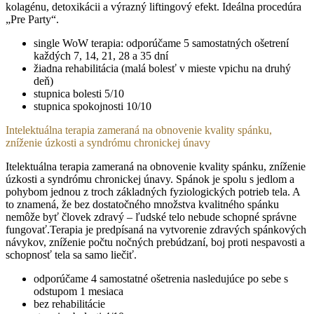
kolagénu, detoxikácii a výrazný liftingový efekt. Ideálna procedúra
„Pre Party“.
single WoW terapia: odporúčame 5 samostatných ošetrení
každých 7, 14, 21, 28 a 35 dní
žiadna rehabilitácia (malá bolesť v mieste vpichu na druhý
deň)
stupnica bolesti 5/10
stupnica spokojnosti 10/10
Intelektuálna terapia zameraná na obnovenie kvality spánku,
zníženie úzkosti a syndrómu chronickej únavy
Itelektuálna terapia zameraná na obnovenie kvality spánku, zníženie
úzkosti a syndrómu chronickej únavy. Spánok je spolu s jedlom a
pohybom jednou z troch základných fyziologických potrieb tela. A
to znamená, že bez dostatočného množstva kvalitného spánku
nemôže byť človek zdravý – ľudské telo nebude schopné správne
fungovať.Terapia je predpísaná na vytvorenie zdravých spánkových
návykov, zníženie počtu nočných prebúdzaní, boj proti nespavosti a
schopnosť tela sa samo liečiť.
odporúčame 4 samostatné ošetrenia nasledujúce po sebe s
odstupom 1 mesiaca
bez rehabilitácie