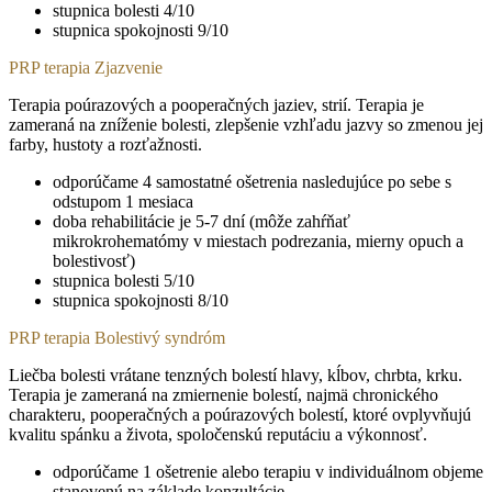
stupnica bolesti 4/10
stupnica spokojnosti 9/10
PRP terapia Zjazvenie
Terapia poúrazových a pooperačných jaziev, strií. Terapia je
zameraná na zníženie bolesti, zlepšenie vzhľadu jazvy so zmenou jej
farby, hustoty a rozťažnosti.
odporúčame 4 samostatné ošetrenia nasledujúce po sebe s
odstupom 1 mesiaca
doba rehabilitácie je 5-7 dní (môže zahŕňať
mikrokrohematómy v miestach podrezania, mierny opuch a
bolestivosť)
stupnica bolesti 5/10
stupnica spokojnosti 8/10
PRP terapia Bolestivý syndróm
Liečba bolesti vrátane tenzných bolestí hlavy, kĺbov, chrbta, krku.
Terapia je zameraná na zmiernenie bolestí, najmä chronického
charakteru, pooperačných a poúrazových bolestí, ktoré ovplyvňujú
kvalitu spánku a života, spoločenskú reputáciu a výkonnosť.
odporúčame 1 ošetrenie alebo terapiu v individuálnom objeme
stanovenú na základe konzultácie