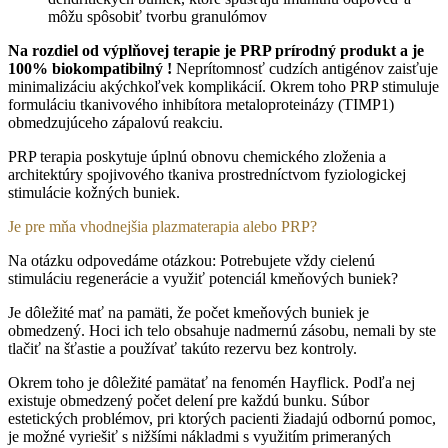
môžu spôsobiť tvorbu granulómov
Na rozdiel od výplňovej terapie je PRP prírodný produkt a je
100% biokompatibilný !
Neprítomnosť cudzích antigénov zaisťuje
minimalizáciu akýchkoľvek komplikácií. Okrem toho PRP stimuluje
formuláciu tkanivového inhibítora metaloproteinázy (TIMP1)
obmedzujúceho zápalovú reakciu.
PRP terapia poskytuje úplnú obnovu chemického zloženia a
architektúry spojivového tkaniva prostredníctvom fyziologickej
stimulácie kožných buniek.
Je pre mňa vhodnejšia plazmaterapia alebo PRP?
Na otázku odpovedáme otázkou: Potrebujete vždy cielenú
stimuláciu regenerácie a využiť potenciál kmeňových buniek?
Je dôležité mať na pamäti, že počet kmeňových buniek je
obmedzený. Hoci ich telo obsahuje nadmernú zásobu, nemali by ste
tlačiť na šťastie a používať takúto rezervu bez kontroly.
Okrem toho je dôležité pamätať na fenomén Hayflick. Podľa nej
existuje obmedzený počet delení pre každú bunku. Súbor
estetických problémov, pri ktorých pacienti žiadajú odbornú pomoc,
je možné vyriešiť s nižšími nákladmi s využitím primeraných