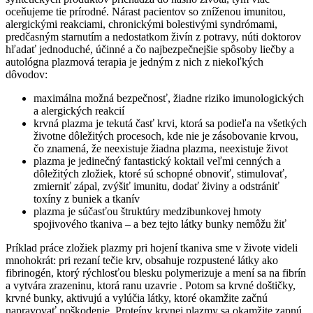
oceňujeme tie prírodné. Nárast pacientov so zníženou imunitou,
alergickými reakciami, chronickými bolestivými syndrómami,
predčasným starnutím a nedostatkom živín z potravy, núti doktorov
hľadať jednoduché, účinné a čo najbezpečnejšie spôsoby liečby a
autológna plazmová terapia je jedným z nich z niekoľkých
dôvodov:
maximálna možná bezpečnosť, žiadne riziko imunologických
a alergických reakcií
krvná plazma je tekutá časť krvi, ktorá sa podieľa na všetkých
životne dôležitých procesoch, kde nie je zásobovanie krvou,
čo znamená, že neexistuje žiadna plazma, neexistuje život
plazma je jedinečný fantastický koktail veľmi cenných a
dôležitých zložiek, ktoré sú schopné obnoviť, stimulovať,
zmierniť zápal, zvýšiť imunitu, dodať živiny a odstrániť
toxíny z buniek a tkanív
plazma je súčasťou štruktúry medzibunkovej hmoty
spojivového tkaniva – a bez tejto látky bunky nemôžu žiť
Príklad práce zložiek plazmy pri hojení tkaniva sme v živote videli
mnohokrát: pri rezaní tečie krv, obsahuje rozpustené látky ako
fibrinogén, ktorý rýchlosťou blesku polymerizuje a mení sa na fibrín
a vytvára zrazeninu, ktorá ranu uzavrie . Potom sa krvné doštičky,
krvné bunky, aktivujú a vylúčia látky, ktoré okamžite začnú
napravovať poškodenie. Proteíny krvnej plazmy sa okamžite zapnú,