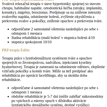
Svalová relaxačná terapia v stave hypertoniky spojenej so stavom
chrupu, habituálne napätie, ortodontická liečba (strojky, implantáty,
korunky), migrény, bruxizmus. Predpisuje sa na zníženie intenzity
svalového napätia, odstránenie bolesti, zvýšenie okysličenia a
prekrvenia svalov a pokožky, zníženie opuchov a prekrvenia tváre.
odporúčame 2 samostatné ošetrenia nasledujúce po sebe s
odstupom 1 mesiaca
žiadna rehabilitácia (malá bolesť v stupnica bolesti 4/10
stupnica spokojnosti 10/10
PRP terapia Edém
Terapia práce s lymfodrenážnym systémom tváre a opuchov
spojených so životosprávou, nadváhou, injekciami kyseliny
hyalurónovej. Terapia je zameraná na odstránenie edémov, zlepšenie
vzhľadu pokožky a kontúr tváre. Môže sa tiež predpísať ako
rehabilitácia po operácii faceliftingu, aby sa skrátila doba
rehabilitácie.
odporúčame 4 samostatné ošetrenia nasledujúce po sebe s
odstupom 1 mesiaca
obdobie rehabilitácie je 5-7 dní (môže zahŕňať mikromodriny
po vpichoch a mierny opuch v dôsledku aktivácie
lymfatického drenážneho systému, drobné vyrážky)