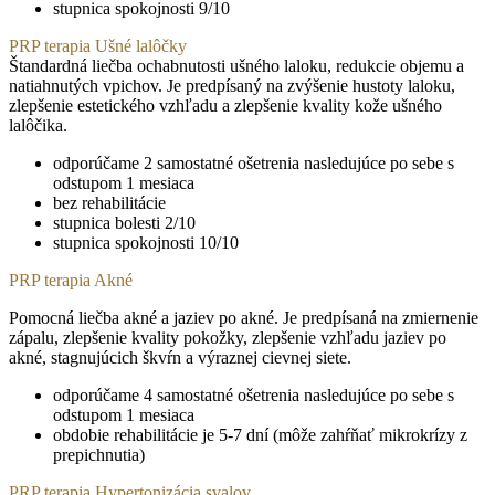
stupnica spokojnosti 9/10
PRP terapia Ušné lalôčky
Štandardná liečba ochabnutosti ušného laloku, redukcie objemu a
natiahnutých vpichov. Je predpísaný na zvýšenie hustoty laloku,
zlepšenie estetického vzhľadu a zlepšenie kvality kože ušného
lalôčika.
odporúčame 2 samostatné ošetrenia nasledujúce po sebe s
odstupom 1 mesiaca
bez rehabilitácie
stupnica bolesti 2/10
stupnica spokojnosti 10/10
PRP terapia Akné
Pomocná liečba akné a jaziev po akné. Je predpísaná na zmiernenie
zápalu, zlepšenie kvality pokožky, zlepšenie vzhľadu jaziev po
akné, stagnujúcich škvŕn a výraznej cievnej siete.
odporúčame 4 samostatné ošetrenia nasledujúce po sebe s
odstupom 1 mesiaca
obdobie rehabilitácie je 5-7 dní (môže zahŕňať mikrokrízy z
prepichnutia)
PRP terapia Hypertonizácia svalov