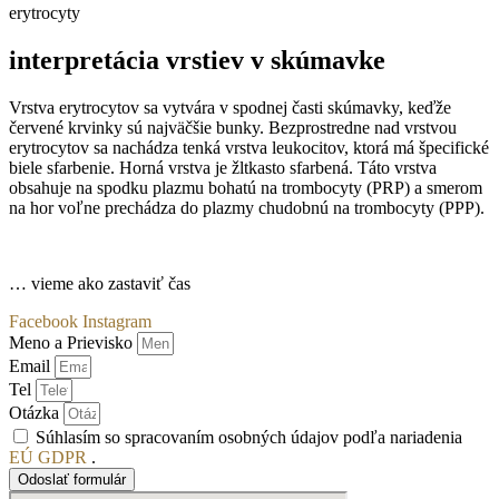
erytrocyty
interpretácia vrstiev v skúmavke
Vrstva erytrocytov sa vytvára v spodnej časti skúmavky, keďže
červené krvinky sú najväčšie bunky. Bezprostredne nad vrstvou
erytrocytov sa nachádza tenká vrstva leukocitov, ktorá má špecifické
biele sfarbenie. Horná vrstva je žltkasto sfarbená. Táto vrstva
obsahuje na spodku plazmu bohatú na trombocyty (PRP) a smerom
na hor voľne prechádza do plazmy chudobnú na trombocyty (PPP).
… vieme ako zastaviť čas
Facebook
Instagram
Meno a Prievisko
Email
Tel
Otázka
Súhlasím so spracovaním osobných údajov podľa nariadenia
EÚ GDPR
.
Odoslať formulár