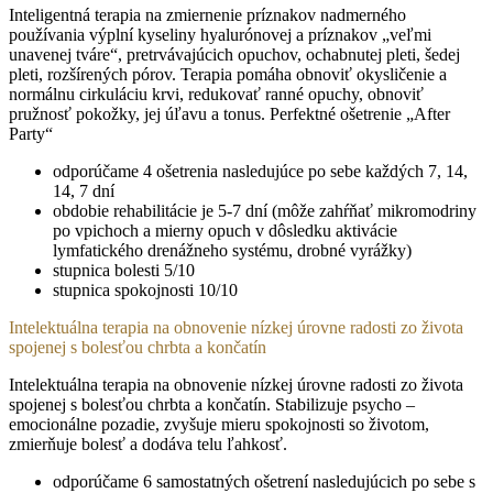
Inteligentná terapia na zmiernenie príznakov nadmerného
používania výplní kyseliny hyalurónovej a príznakov „veľmi
unavenej tváre“, pretrvávajúcich opuchov, ochabnutej pleti, šedej
pleti, rozšírených pórov. Terapia pomáha obnoviť okysličenie a
normálnu cirkuláciu krvi, redukovať ranné opuchy, obnoviť
pružnosť pokožky, jej úľavu a tonus. Perfektné ošetrenie „After
Party“
odporúčame 4 ošetrenia nasledujúce po sebe každých 7, 14,
14, 7 dní
obdobie rehabilitácie je 5-7 dní (môže zahŕňať mikromodriny
po vpichoch a mierny opuch v dôsledku aktivácie
lymfatického drenážneho systému, drobné vyrážky)
stupnica bolesti 5/10
stupnica spokojnosti 10/10
Intelektuálna terapia na obnovenie nízkej úrovne radosti zo života
spojenej s bolesťou chrbta a končatín
Intelektuálna terapia na obnovenie nízkej úrovne radosti zo života
spojenej s bolesťou chrbta a končatín. Stabilizuje psycho –
emocionálne pozadie, zvyšuje mieru spokojnosti so životom,
zmierňuje bolesť a dodáva telu ľahkosť.
odporúčame 6 samostatných ošetrení nasledujúcich po sebe s