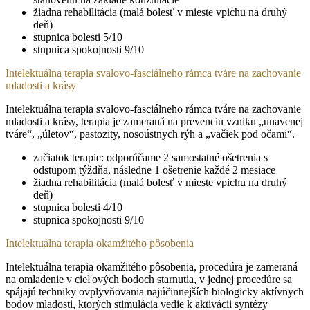
žiadna rehabilitácia (malá bolesť v mieste vpichu na druhý
deň)
stupnica bolesti 5/10
stupnica spokojnosti 9/10
Intelektuálna terapia svalovo-fasciálneho rámca tváre na zachovanie
mladosti a krásy
Intelektuálna terapia svalovo-fasciálneho rámca tváre na zachovanie
mladosti a krásy, terapia je zameraná na prevenciu vzniku „unavenej
tváre“, „úletov“, pastozity, nosoústnych rýh a „vačiek pod očami“.
začiatok terapie: odporúčame 2 samostatné ošetrenia s
odstupom týždňa, následne 1 ošetrenie každé 2 mesiace
žiadna rehabilitácia (malá bolesť v mieste vpichu na druhý
deň)
stupnica bolesti 4/10
stupnica spokojnosti 9/10
Intelektuálna terapia okamžitého pôsobenia
Intelektuálna terapia okamžitého pôsobenia, procedúra je zameraná
na omladenie v cieľových bodoch starnutia, v jednej procedúre sa
spájajú techniky ovplyvňovania najúčinnejších biologicky aktívnych
bodov mladosti, ktorých stimulácia vedie k aktivácii syntézy