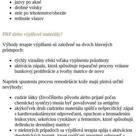
jazvy po akné
drobné vrásky
strie po tehotenstve/obezite
rednutie vlasov
PRP alebo výplňové materiály?
Výhody terapie výplňami sú založené na dvoch hlavných
prístupoch:
rýchly vizuálny efekt vďaka vyplneniu prázdnoty
aktivácia zápalu, ktorá spôsobuje reparačné procesy vrátane
bunkovej proliferácie a tvorby matrice de novo
Napriek spusteniu procesu remodelácie kože majú plnivá určité
nevýhody:
cudzie látky (živočíšneho pôvodu alebo prijaté počas
chemickej syntézy) musia byť považované za antigény
akýkoľvek druh cudzieho materiálu spúšťa nešpecifický zápal
s kardiovaskulárnymi odpoveďami, opuchom a hromadením
leukocytov, sekréciou cytokínov a fermentov, ktoré spôsobujú
deštrukciu dermálnej matrice
v niektorých prípadoch sa výplňová terapia spája s aktiváciou
dendritických buniek, ktoré spúšťajú imunitnú odpoveď a