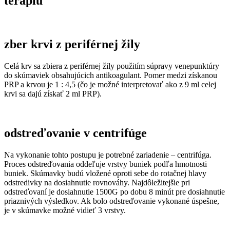
terapiu
zber krvi z periférnej žily
Celá krv sa zbiera z periférnej žily použitím súpravy venepunktúry
do skúmaviek obsahujúcich antikoagulant. Pomer medzi získanou
PRP a krvou je 1 : 4,5 (čo je možné interpretovať ako z 9 ml celej
krvi sa dajú získať 2 ml PRP).
odstreďovanie v centrifúge
Na vykonanie tohto postupu je potrebné zariadenie – centrifúga.
Proces odstreďovania oddeľuje vrstvy buniek podľa hmotnosti
buniek. Skúmavky budú vložené oproti sebe do rotačnej hlavy
odstredivky na dosiahnutie rovnováhy. Najdôležitejšie pri
odstreďovaní je dosiahnutie 1500G po dobu 8 minút pre dosiahnutie
priaznivých výsledkov. Ak bolo odstreďovanie vykonané úspešne,
je v skúmavke možné vidieť 3 vrstvy.