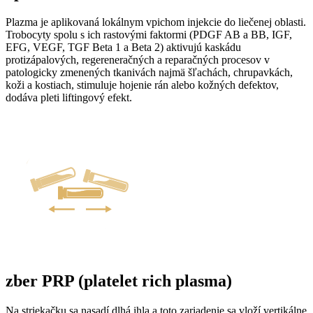
Plazma je aplikovaná lokálnym vpichom injekcie do liečenej oblasti.
Trobocyty spolu s ich rastovými faktormi (PDGF AB a BB, IGF,
EFG, VEGF, TGF Beta 1 a Beta 2) aktivujú kaskádu
protizápalových, regereneračných a reparačných procesov v
patologicky zmenených tkanivách najmä šľachách, chrupavkách,
koži a kostiach, stimuluje hojenie rán alebo kožných defektov,
dodáva pleti liftingový efekt.
zber PRP (platelet rich plasma)
Na striekačku sa nasadí dlhá ihla a toto zariadenie sa vloží vertikálne