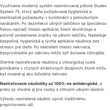
Využívame moderný systém nastreľovacej pištole Studex
System 75, ktorý spĺňa požadované hygienické a
sterilizačné požiadavky v kombinácii s jednoduchým
narábaním. Po dezinfekcii ušných lalôčikov sa špeciálnou
fixkou naznačí miesto aplikácie, klient skontroluje a
potvrdí umiestnenie značky na ušnom lalôčiku. Nasleduje
bezpečná, hygienická a rýchla aplikácia náušnice bez
stresov pre dieťa. Po nastrelení miesto nekrváca,
bezprostredne po zákroku môže byť dočasne citlivejšie.
Sterilné nastreľovacie náušnice z chirurgickej ocele
ponúkame v rôznych atraktívnych dizajnoch, ktoré môžu
byť nosené aj ako bižutéria natrvalo.
Nastreľovacie náušničky sú 100%-ne antialergické
, a
preto sú vhodné aj pre osoby s citlivými ušnými lalokmi.
Výhody nastrelenia náušníc oproti tradičnému
prepichovaniu uší: